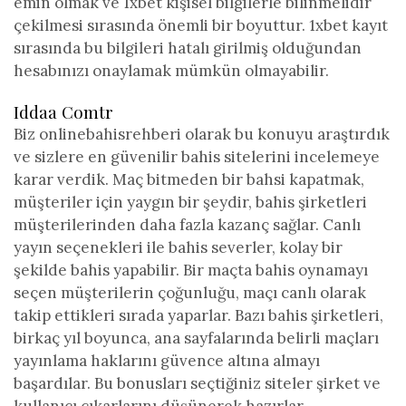
emin olmak ve 1xbet kişisel bilgilerle bilinmelidir
çekilmesi sırasında önemli bir boyuttur. 1xbet kayıt
sırasında bu bilgileri hatalı girilmiş olduğundan
hesabınızı onaylamak mümkün olmayabilir.
Iddaa Comtr
Biz onlinebahisrehberi olarak bu konuyu araştırdık
ve sizlere en güvenilir bahis sitelerini incelemeye
karar verdik. Maç bitmeden bir bahsi kapatmak,
müşteriler için yaygın bir şeydir, bahis şirketleri
müşterilerinden daha fazla kazanç sağlar. Canlı
yayın seçenekleri ile bahis severler, kolay bir
şekilde bahis yapabilir. Bir maçta bahis oynamayı
seçen müşterilerin çoğunluğu, maçı canlı olarak
takip ettikleri sırada yaparlar. Bazı bahis şirketleri,
birkaç yıl boyunca, ana sayfalarında belirli maçları
yayınlama haklarını güvence altına almayı
başardılar. Bu bonusları seçtiğiniz siteler şirket ve