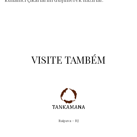
kullanıcı çıkarlarını düşünerek hazırlar.
VISITE TAMBÉM
Itaipava - RJ