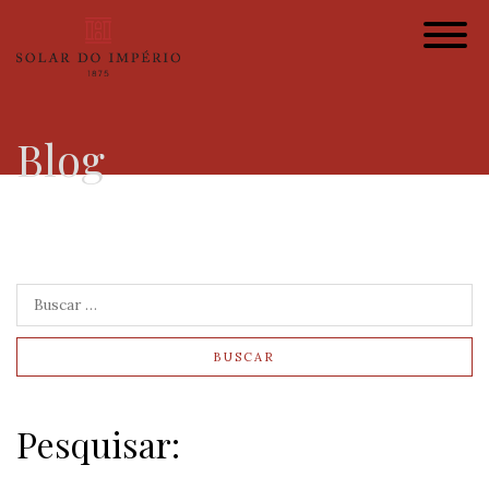
Blog
BUSCAR
Pesquisar: