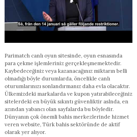
Parimatch canlı oyun sitesinde, oyun esnasında
para çekme işlemleriniz gerçekleşmemektedir.
Kaybedeceğiniz veya kazanacağınız miktarın belli
olmadığı böyle durumlarda, öncelikle canlı
oturumlarınızı sonlandırmanız daha evla olacaktır.
Ülkemizdeki markalarda ve kupon yatırabileceğiniz
sitelerdeki en büyük sıkıntı güvenliktir aslnda, en
azından yabancı olan sayfalarda bu böyledir.
Dünyanın çok önemli bahis merkezlerinde hizmet
veren website, Türk bahis sektöründe de aktif
olarak yer alıyor.