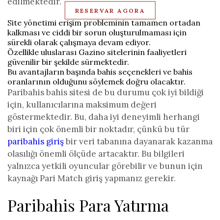
edilmektedir.
RESERVAR AGORA
Site yönetimi erişim probleminin tamamen ortadan
kalkması ve ciddi bir sorun oluşturulmaması için
sürekli olarak çalışmaya devam ediyor.
Özellikle uluslarası Gazino sitelerinin faaliyetleri
güvenilir bir şekilde sürmektedir.
Bu avantajların başında bahis seçenekleri ve bahis
oranlarının olduğunu söylemek doğru olacaktır.
Paribahis bahis sitesi de bu durumu çok iyi bildiği
için, kullanıcılarına maksimum değeri
göstermektedir. Bu, daha iyi deneyimli herhangi
biri için çok önemli bir noktadır, çünkü bu tür
paribahis giriş
bir veri tabanına dayanarak kazanma
olasılığı önemli ölçüde artacaktır. Bu bilgileri
yalnızca yetkili oyuncular görebilir ve bunun için
kaynağı Pari Match giriş yapmanız gerekir.
Paribahis Para Yatırma