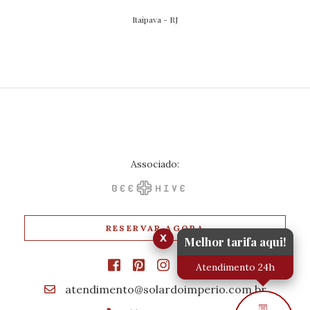
Itaipava - RJ
Associado:
RESERVAR AGORA
x
Melhor tarifa aqui!
Atendimento 24h
atendimento@solardoimperio.com.br