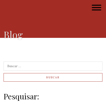
Blog
BUSCAR
Pesquisar: