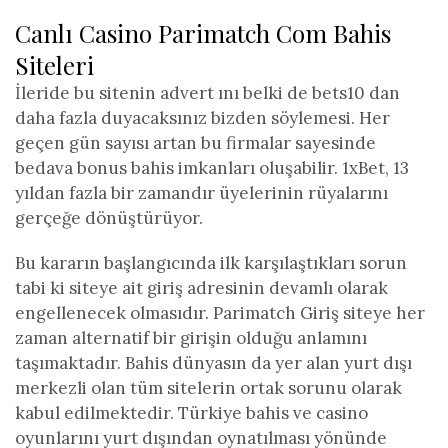
Canlı Casino Parimatch Com Bahis
Siteleri
İleride bu sitenin advert ını belki de bets10 dan
daha fazla duyacaksınız bizden söylemesi. Her
geçen gün sayısı artan bu firmalar sayesinde
bedava bonus bahis imkanları oluşabilir. 1xBet, 13
yıldan fazla bir zamandır üyelerinin rüyalarını
gerçeğe dönüştürüyor.
Bu kararın başlangıcında ilk karşılaştıkları sorun
tabi ki siteye ait giriş adresinin devamlı olarak
engellenecek olmasıdır. Parimatch Giriş siteye her
zaman alternatif bir girişin olduğu anlamını
taşımaktadır. Bahis dünyasın da yer alan yurt dışı
merkezli olan tüm sitelerin ortak sorunu olarak
kabul edilmektedir. Türkiye bahis ve casino
oyunlarını yurt dışından oynatılması yönünde