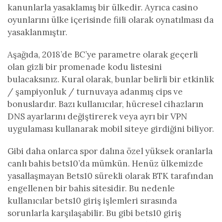
kanunlarla yasaklamış bir ülkedir. Ayrıca casino
oyunlarını ülke içerisinde fiili olarak oynatılması da
yasaklanmıştır.
Aşağıda, 2018’de BC’ye parametre olarak geçerli
olan gizli bir promenade kodu listesini
bulacaksınız. Kural olarak, bunlar belirli bir etkinlik
/ şampiyonluk / turnuvaya adanmış cips ve
bonuslardır. Bazı kullanıcılar, hücresel cihazların
DNS ayarlarını değiştirerek veya ayrı bir VPN
uygulaması kullanarak mobil siteye girdiğini biliyor.
Gibi daha onlarca spor dalına özel yüksek oranlarla
canlı bahis bets10’da mümkün. Henüz ülkemizde
yasallaşmayan Bets10 sürekli olarak BTK tarafından
engellenen bir bahis sitesidir. Bu nedenle
kullanıcılar bets10 giriş işlemleri sırasında
sorunlarla karşılaşabilir. Bu gibi bets10 giriş